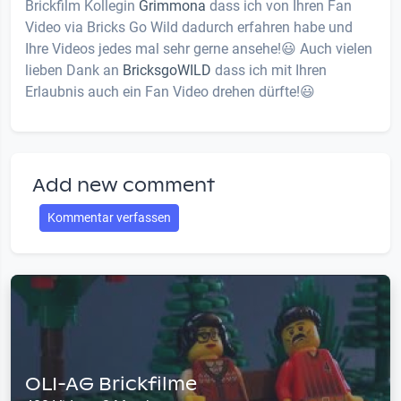
Brickfilm Kollegin
Grimmona
dass ich von Ihren Fan
Video via Bricks Go Wild dadurch erfahren habe und
Ihre Videos jedes mal sehr gerne ansehe!😃 Auch vielen
lieben Dank an
BricksgoWILD
dass ich mit Ihren
Erlaubnis auch ein Fan Video drehen dürfte!😃
Add new comment
Kommentar verfassen
OLI-AG Brickfilme