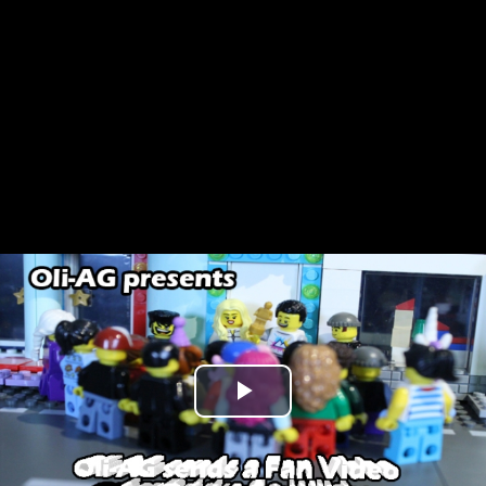
Play
Video