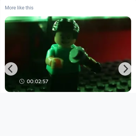
More like this
00:02:57
Lego Fii Wah Wah Wah Music Video
(Fan Video)
OLI-AG Brickfilme
since 9 years 5 months