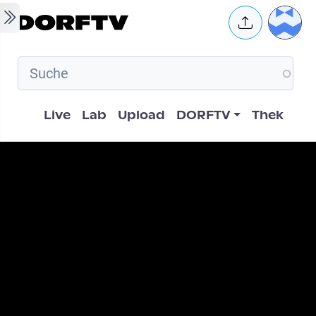
Skip to main content
User 
Hauptnavigation
Live
Lab
Upload
DORFTV
Thek