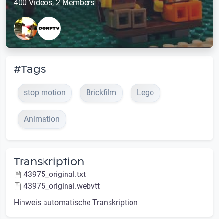
400 Videos, 2 Members
#Tags
stop motion
Brickfilm
Lego
Animation
Transkription
43975_original.txt
43975_original.webvtt
Hinweis automatische Transkription