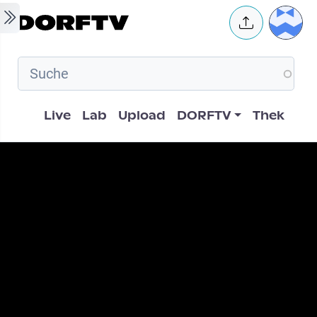
Skip to main content
User 
Hauptnavigation
Live
Lab
Upload
DORFTV
Thek