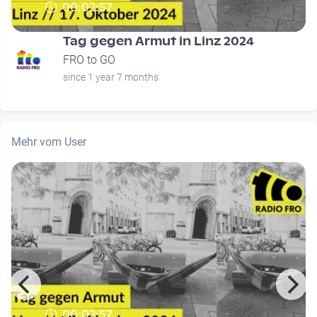
00:02:57
Tag gegen Armut in Linz 2024
FRO to GO
since 1 year 7 months
Mehr vom User
00:02:57