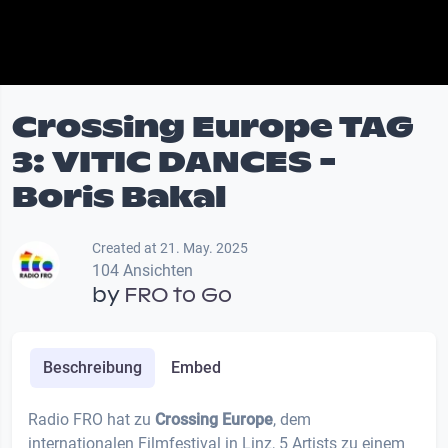
Crossing Europe TAG
3: VITIC DANCES -
Boris Bakal
Created at 21. May. 2025
104 Ansichten
by
FRO to Go
Beschreibung
Embed
Radio FRO hat zu
Crossing Europe
, dem
internationalen Filmfestival in Linz, 5 Artists zu einem