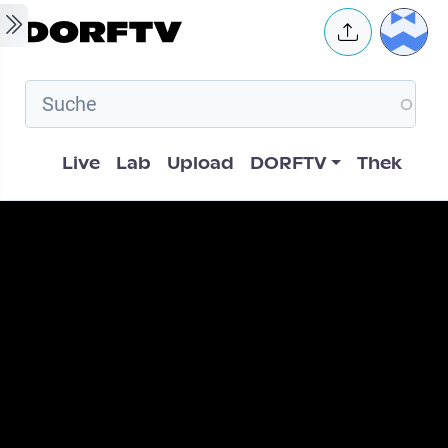
Skip to main content
User 
Hauptnavigation
Live
Lab
Upload
DORFTV
Thek