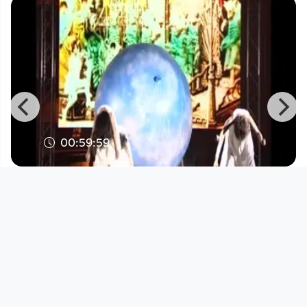
00:59:59
EinBlick 220
Medienwerkstatt Linz
since 12 years 9 months
Footer 1
Charta für Community Fernsehen in Österreich
Datenschutzerklärung