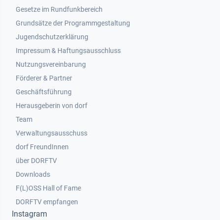
Gesetze im Rundfunkbereich
Grundsätze der Programmgestaltung
Jugendschutzerklärung
Impressum & Haftungsausschluss
Nutzungsvereinbarung
Footer 2
Förderer & Partner
Geschäftsführung
Herausgeberin von dorf
Team
Verwaltungsausschuss
dorf FreundInnen
Footer 3
über DORFTV
Downloads
F(L)OSS Hall of Fame
Footer 4
DORFTV empfangen
Instagram