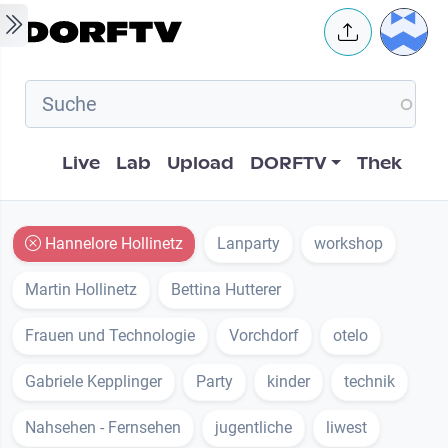
Skip to main content
User 
Hauptnavigation
Live
Lab
Upload
DORFTV
Thek
Hannelore Hollinetz
Lanparty
workshop
Martin Hollinetz
Bettina Hutterer
Frauen und Technologie
Vorchdorf
otelo
Gabriele Kepplinger
Party
kinder
technik
Nahsehen - Fernsehen
jugentliche
liwest