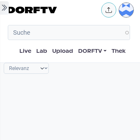
Skip to main content
User 
Hauptnavigation
Live
Lab
Upload
DORFTV
Thek