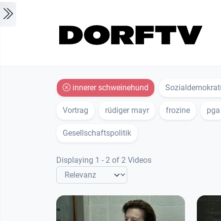
Skip to main content
innerer schweinehund
Sozialdemokrat
Vortrag
rüdiger mayr
frozine
pga
Gesellschaftspolitik
Displaying 1 - 2 of 2 Videos