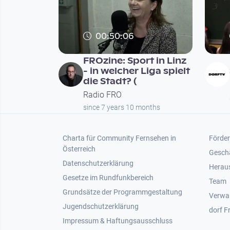
00:50:06
FROzine: Sport in Linz
- in welcher Liga spielt
die Stadt? (
Radio FRO
since 7 years 10 months
Footer 1
Foot
Charta für Community Fernsehen in
Förder
Österreich
Gesch
Datenschutzerklärung
Heraus
Gesetze im Rundfunkbereich
Team
Grundsätze der Programmgestaltung
Verwa
Jugendschutzerklärung
dorf F
Impressum & Haftungsausschluss