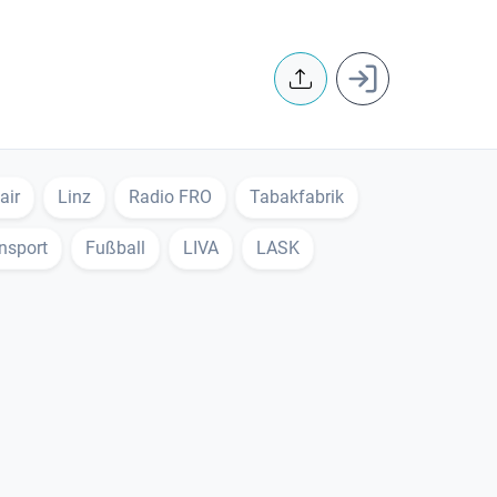
User accoun
air
Linz
Radio FRO
Tabakfabrik
nsport
Fußball
LIVA
LASK