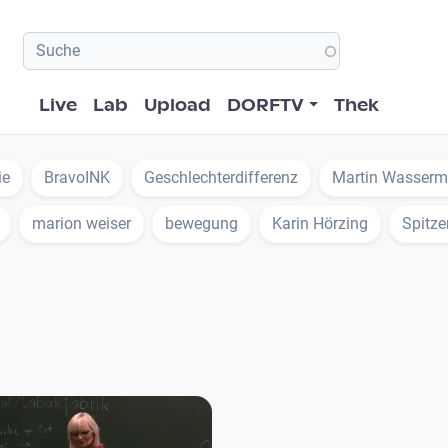
Hauptnavigation
Live
Lab
Upload
DORFTV
Thek
ie
BravoINK
Geschlechterdifferenz
Martin Wasserm
marion weiser
bewegung
Karin Hörzing
Spitze