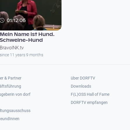
01:12:06
Mein Name ist Hund.
Schweine-Hund
BravoINK.tv
since 11 years 9 months
er 2
Footer 3
er & Partner
über DORFTV
äftsführung
Downloads
geberin von dorf
F(L)OSS Hall of Fame
Footer 4
DORFTV empfangen
ltungsausschuss
reundInnen