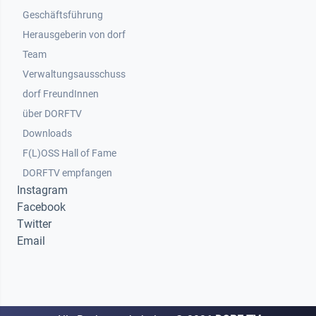
Geschäftsführung
Herausgeberin von dorf
Team
Verwaltungsausschuss
dorf FreundInnen
Footer 3
über DORFTV
Downloads
F(L)OSS Hall of Fame
Footer 4
DORFTV empfangen
Instagram
Facebook
Twitter
Email