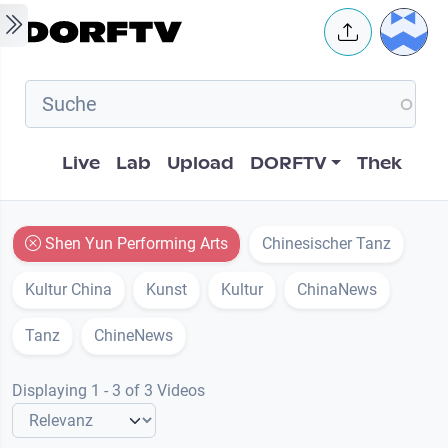
Skip to main content
User 
Hauptnavigation
Live
Lab
Upload
DORFTV
Thek
Shen Yun Performing Arts
Chinesischer Tanz
Kultur China
Kunst
Kultur
ChinaNews
Tanz
ChineNews
Displaying 1 - 3 of 3 Videos