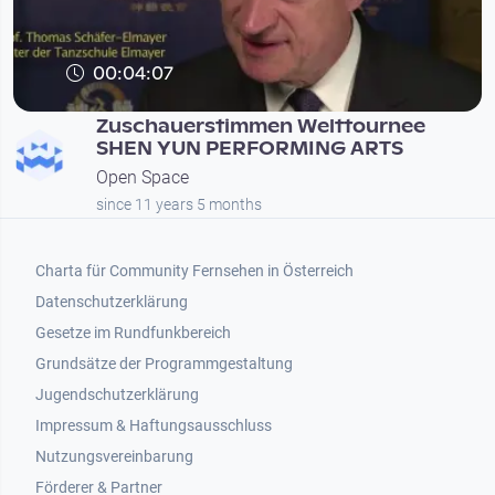
00:04:07
Zuschauerstimmen Welttournee
SHEN YUN PERFORMING ARTS
Open Space
since 11 years 5 months
Footer 1
Charta für Community Fernsehen in Österreich
Datenschutzerklärung
Gesetze im Rundfunkbereich
Grundsätze der Programmgestaltung
Jugendschutzerklärung
Impressum & Haftungsausschluss
Nutzungsvereinbarung
Footer 2
Förderer & Partner