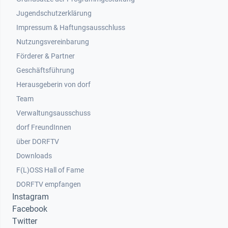
Jugendschutzerklärung
Impressum & Haftungsausschluss
Nutzungsvereinbarung
Footer 2
Förderer & Partner
Geschäftsführung
Herausgeberin von dorf
Team
Verwaltungsausschuss
dorf FreundInnen
Footer 3
über DORFTV
Downloads
F(L)OSS Hall of Fame
Footer 4
DORFTV empfangen
Instagram
Facebook
Twitter