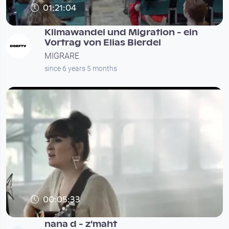
01:21:04
Klimawandel und Migration - ein
Vortrag von Elias Bierdel
MIGRARE
since 6 years 5 months
00:05:33
nana d - z'maht