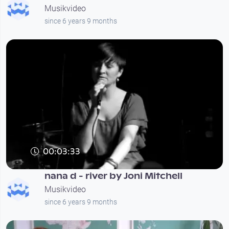
Musikvideo
since 6 years 9 months
00:03:33
nana d - river by Joni Mitchell
Musikvideo
since 6 years 9 months