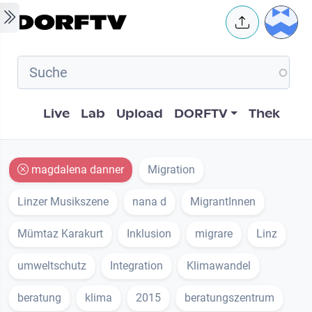
Skip to main content
User 
Hauptnavigation
Live
Lab
Upload
DORFTV
Thek
magdalena danner
Migration
Linzer Musikszene
nana d
MigrantInnen
Mümtaz Karakurt
Inklusion
migrare
Linz
umweltschutz
Integration
Klimawandel
beratung
klima
2015
beratungszentrum