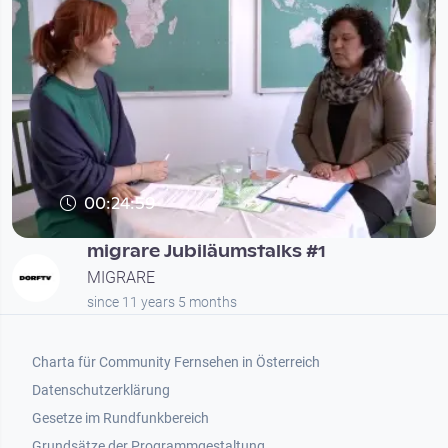
00:24:59
migrare Jubiläumstalks #1
MIGRARE
since 11 years 5 months
Footer 1
Charta für Community Fernsehen in Österreich
Datenschutzerklärung
Gesetze im Rundfunkbereich
Grundsätze der Programmgestaltung