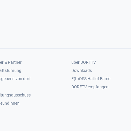
er 2
Footer 3
er & Partner
über DORFTV
äftsführung
Downloads
geberin von dorf
F(L)OSS Hall of Fame
Footer 4
DORFTV empfangen
ltungsausschuss
reundInnen