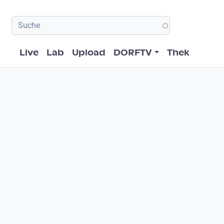
Hauptnavigation
Live
Lab
Upload
DORFTV
Thek