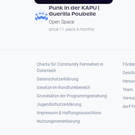
Punk in der KAPU |
Guerilla Poubelle
Open Space
since 11 years 4 months
Footer 1
Foot
Charta für Community Fernsehen in
Förder
Österreich
Gesch
Datenschutzerklärung
Heraus
Gesetze im Rundfunkbereich
Team
Grundsätze der Programmgestaltung
Verwa
Jugendschutzerklärung
dorf F
Impressum & Haftungsausschluss
Nutzungsvereinbarung