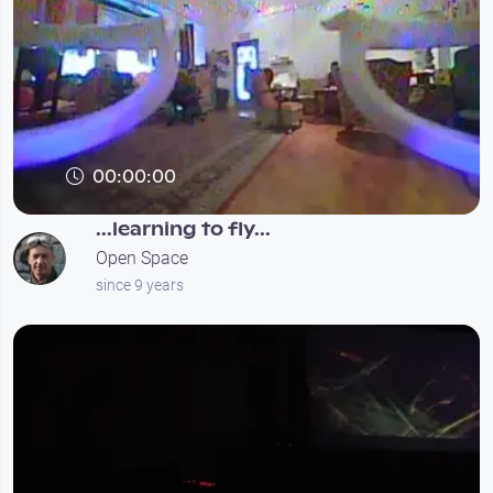
00:00:00
...learning to fly...
Open Space
since 9 years