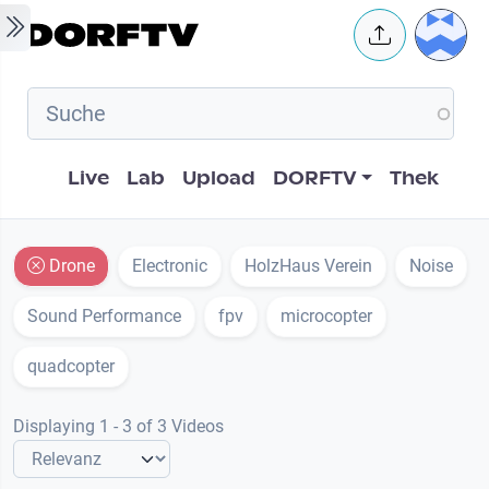
Skip to main content
User 
Hauptnavigation
Live
Lab
Upload
DORFTV
Thek
Drone
Electronic
HolzHaus Verein
Noise
Sound Performance
fpv
microcopter
quadcopter
Displaying 1 - 3 of 3 Videos