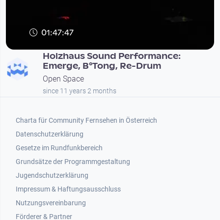
01:47:47
Holzhaus Sound Performance:
Emerge, B°Tong, Re-Drum
Open Space
since 11 years 2 months
Footer 1
Charta für Community Fernsehen in Österreich
Datenschutzerklärung
Gesetze im Rundfunkbereich
Grundsätze der Programmgestaltung
Jugendschutzerklärung
Impressum & Haftungsausschluss
Nutzungsvereinbarung
Footer 2
Förderer & Partner