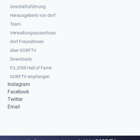
Geschäftsführung
Herausgeberin von dorf
Team
Verwaltungsausschuss
dorf FreundInnen
Footer 3
über DORFTV
Downloads
F(L)OSS Hall of Fame
Footer 4
DORFTV empfangen
Instagram
Facebook
Twitter
Email