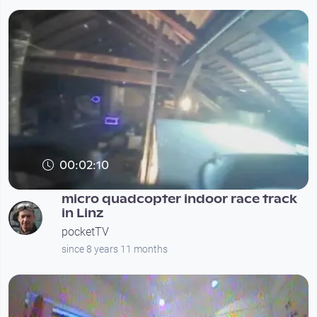
00:02:10
micro quadcopter indoor race track
in Linz
pocketTV
since 8 years 11 months