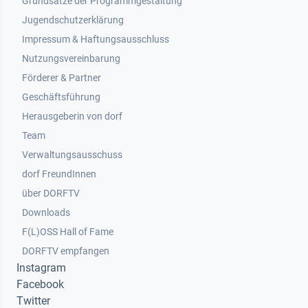
Grundsätze der Programmgestaltung
Jugendschutzerklärung
Impressum & Haftungsausschluss
Nutzungsvereinbarung
Footer 2
Förderer & Partner
Geschäftsführung
Herausgeberin von dorf
Team
Verwaltungsausschuss
dorf FreundInnen
Footer 3
über DORFTV
Downloads
F(L)OSS Hall of Fame
Footer 4
DORFTV empfangen
Instagram
Facebook
Twitter