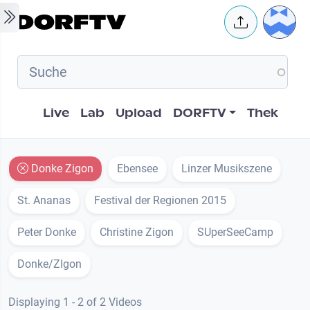
Skip to main content
User 
Hauptnavigation
Live
Lab
Upload
DORFTV
Thek
Donke Zigon
Ebensee
Linzer Musikszene
St. Ananas
Festival der Regionen 2015
Peter Donke
Christine Zigon
SUperSeeCamp
Donke/ZIgon
Displaying 1 - 2 of 2 Videos