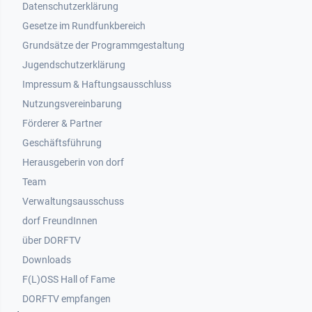
Datenschutzerklärung
Gesetze im Rundfunkbereich
Grundsätze der Programmgestaltung
Jugendschutzerklärung
Impressum & Haftungsausschluss
Nutzungsvereinbarung
Footer 2
Förderer & Partner
Geschäftsführung
Herausgeberin von dorf
Team
Verwaltungsausschuss
dorf FreundInnen
Footer 3
über DORFTV
Downloads
F(L)OSS Hall of Fame
Footer 4
DORFTV empfangen