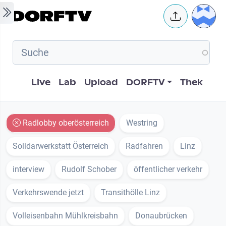
Skip to main content
User 
Hauptnavigation
Live
Lab
Upload
DORFTV
Thek
Radlobby oberösterreich
Westring
Solidarwerkstatt Österreich
Radfahren
Linz
interview
Rudolf Schober
öffentlicher verkehr
Verkehrswende jetzt
Transithölle Linz
Volleisenbahn Mühlkreisbahn
Donaubrücken