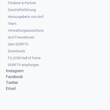
Footer 2
Förderer & Partner
Geschäftsführung
Herausgeberin von dorf
Team
Verwaltungsausschuss
dorf FreundInnen
Footer 3
über DORFTV
Downloads
F(L)OSS Hall of Fame
Footer 4
DORFTV empfangen
Instagram
Facebook
Twitter
Email