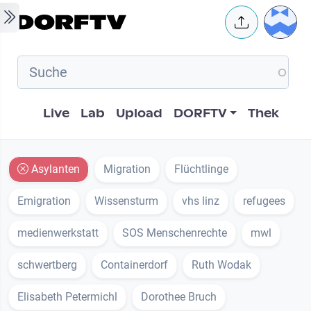
Skip to main content
User 
Hauptnavigation
Live
Lab
Upload
DORFTV
Thek
Asylanten
Migration
Flüchtlinge
Emigration
Wissensturm
vhs linz
refugees
medienwerkstatt
SOS Menschenrechte
mwl
schwertberg
Containerdorf
Ruth Wodak
Elisabeth Petermichl
Dorothee Bruch