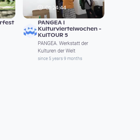
01:24:44
rfest
PANGEA I
Kulturviertelwochen -
KulTOUR 5
PANGEA. Werkstatt der
Kulturen der Welt
since 5 years 9 months