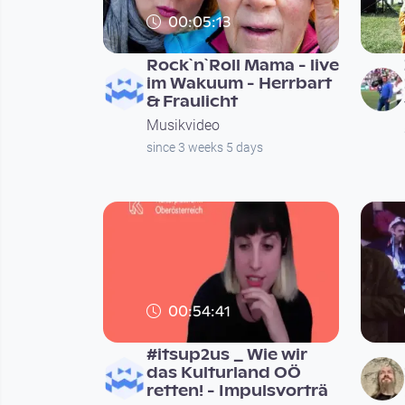
00:05:13
Rock`n`Roll Mama - live
im Wakuum - Herrbart
& Fraulicht
Musikvideo
since 3 weeks 5 days
00:54:41
#itsup2us _ Wie wir
das Kulturland OÖ
retten! - Impulsvorträ