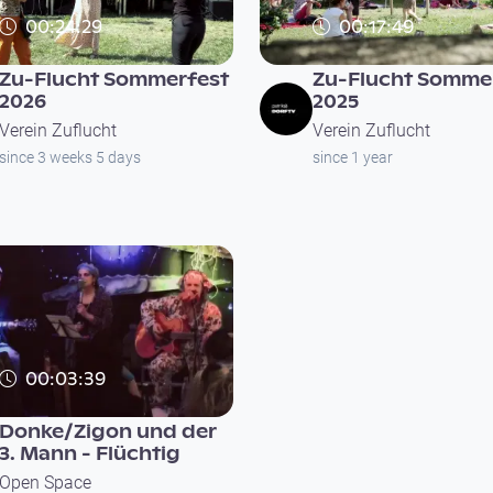
00:24:29
00:17:49
Zu-Flucht Sommerfest
Zu-Flucht Somme
2026
2025
Verein Zuflucht
Verein Zuflucht
since 3 weeks 5 days
since 1 year
00:03:39
Donke/Zigon und der
3. Mann - Flüchtig
Open Space