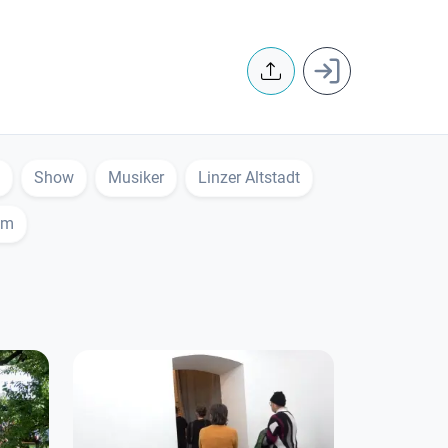
User accoun
Show
Musiker
Linzer Altstadt
um