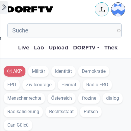
Skip to main content
User 
m
Hauptnavigation
Live
Lab
Upload
DORFTV
Thek
AKP
Militär
Identität
Demokratie
FPÖ
Zivilcourage
Heimat
Radio FRO
Menschenrechte
Österreich
frozine
dialog
Radikalisierung
Rechtsstaat
Putsch
Can Gülcü