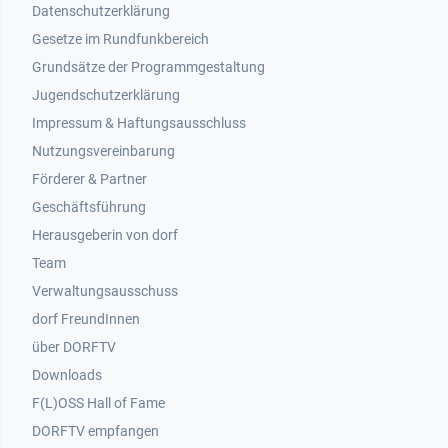
Datenschutzerklärung
Gesetze im Rundfunkbereich
Grundsätze der Programmgestaltung
Jugendschutzerklärung
Impressum & Haftungsausschluss
Nutzungsvereinbarung
Footer 2
Förderer & Partner
Geschäftsführung
Herausgeberin von dorf
Team
Verwaltungsausschuss
dorf FreundInnen
Footer 3
über DORFTV
Downloads
F(L)OSS Hall of Fame
Footer 4
DORFTV empfangen