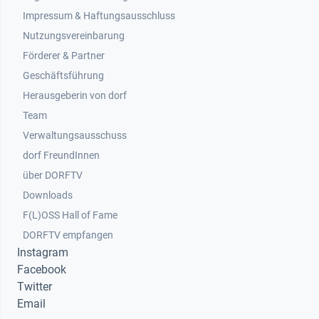
Impressum & Haftungsausschluss
Nutzungsvereinbarung
Footer 2
Förderer & Partner
Geschäftsführung
Herausgeberin von dorf
Team
Verwaltungsausschuss
dorf FreundInnen
Footer 3
über DORFTV
Downloads
F(L)OSS Hall of Fame
Footer 4
DORFTV empfangen
Instagram
Facebook
Twitter
Email