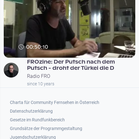
00:50:10
FROzine: Der Putsch nach dem
Putsch - droht der Türkei die D
Radio FRO
since 10 years
Footer 1
Charta für Community Fernsehen in Österreich
Datenschutzerklärung
Gesetze im Rundfunkbereich
Grundsätze der Programmgestaltung
Jugendschutzerklärung