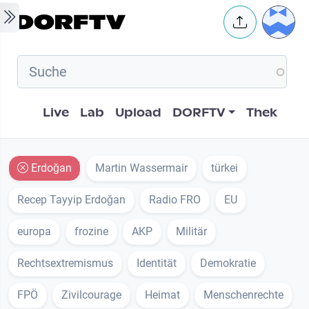
Skip to main content
User 
Hauptnavigation
Live
Lab
Upload
DORFTV
Thek
Erdoğan
Martin Wassermair
türkei
Recep Tayyip Erdoğan
Radio FRO
EU
europa
frozine
AKP
Militär
Rechtsextremismus
Identität
Demokratie
FPÖ
Zivilcourage
Heimat
Menschenrechte