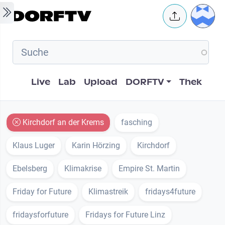
Skip to main content
User 
Hauptnavigation
Live
Lab
Upload
DORFTV
Thek
Kirchdorf an der Krems
fasching
Klaus Luger
Karin Hörzing
Kirchdorf
Ebelsberg
Klimakrise
Empire St. Martin
Friday for Future
Klimastreik
fridays4future
fridaysforfuture
Fridays for Future Linz