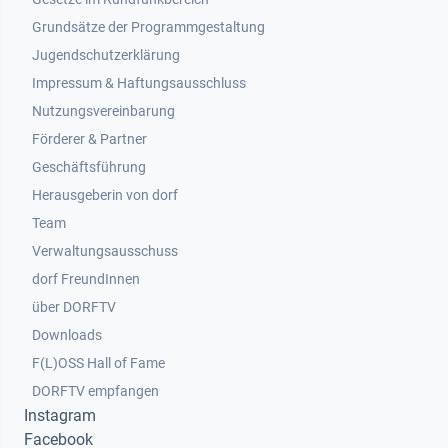
Grundsätze der Programmgestaltung
Jugendschutzerklärung
Impressum & Haftungsausschluss
Nutzungsvereinbarung
Footer 2
Förderer & Partner
Geschäftsführung
Herausgeberin von dorf
Team
Verwaltungsausschuss
dorf FreundInnen
Footer 3
über DORFTV
Downloads
F(L)OSS Hall of Fame
Footer 4
DORFTV empfangen
Instagram
Facebook