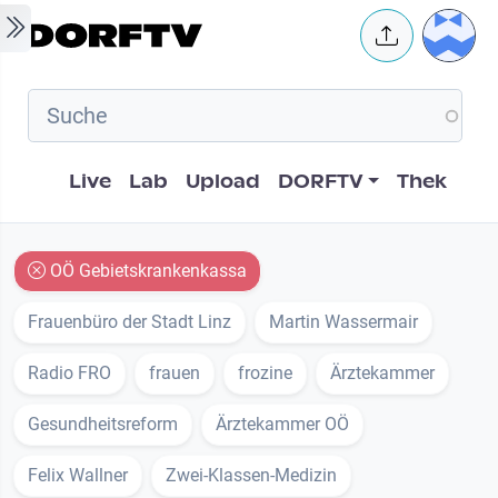
Skip to main content
User 
Hauptnavigation
Live
Lab
Upload
DORFTV
Thek
OÖ Gebietskrankenkassa
Frauenbüro der Stadt Linz
Martin Wassermair
Radio FRO
frauen
frozine
Ärztekammer
Gesundheitsreform
Ärztekammer OÖ
Felix Wallner
Zwei-Klassen-Medizin