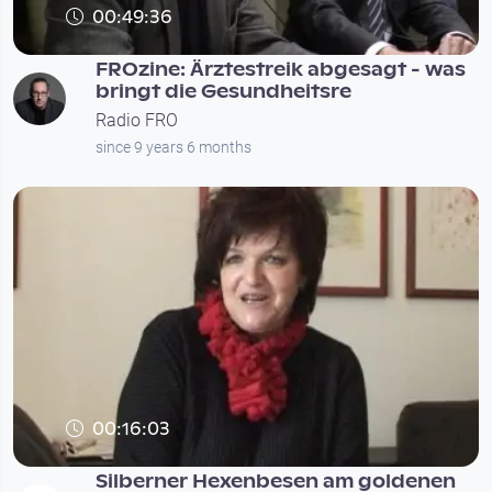
00:49:36
FROzine: Ärztestreik abgesagt - was
bringt die Gesundheitsre
Radio FRO
since 9 years 6 months
00:16:03
Silberner Hexenbesen am goldenen