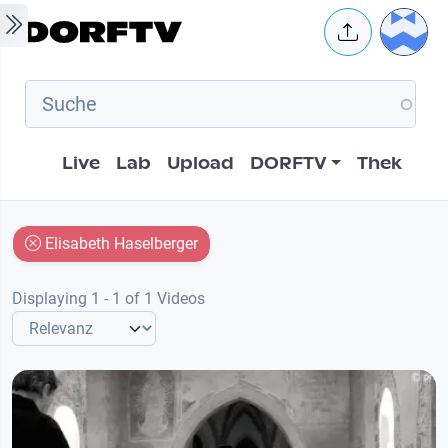
Skip to main content
User 
Hauptnavigation
Live
Lab
Upload
DORFTV
Thek
Elisabeth Haselberger
Displaying 1 - 1 of 1 Videos