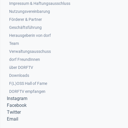
Impressum & Haftungsausschluss
Nutzungsvereinbarung
Footer 2
Förderer & Partner
Geschäftsführung
Herausgeberin von dorf
Team
Verwaltungsausschuss
dorf FreundInnen
Footer 3
über DORFTV
Downloads
F(L)OSS Hall of Fame
Footer 4
DORFTV empfangen
Instagram
Facebook
Twitter
Email