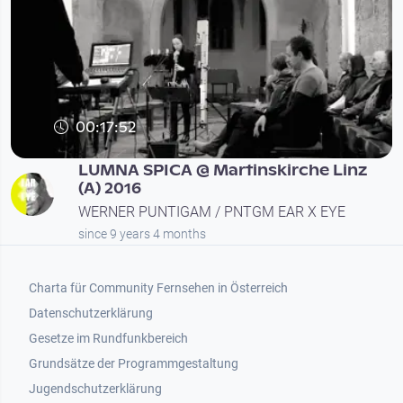
00:17:52
LUMNA SPICA @ Martinskirche Linz
(A) 2016
WERNER PUNTIGAM / PNTGM EAR X EYE
since 9 years 4 months
Footer 1
Charta für Community Fernsehen in Österreich
Datenschutzerklärung
Gesetze im Rundfunkbereich
Grundsätze der Programmgestaltung
Jugendschutzerklärung