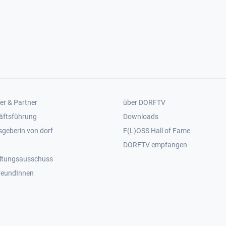
er 2
Footer 3
er & Partner
über DORFTV
äftsführung
Downloads
geberin von dorf
F(L)OSS Hall of Fame
Footer 4
DORFTV empfangen
ltungsausschuss
reundInnen