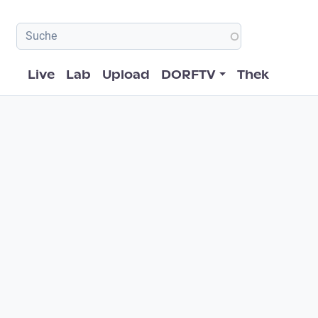
Hauptnavigation
Live
Lab
Upload
DORFTV
Thek