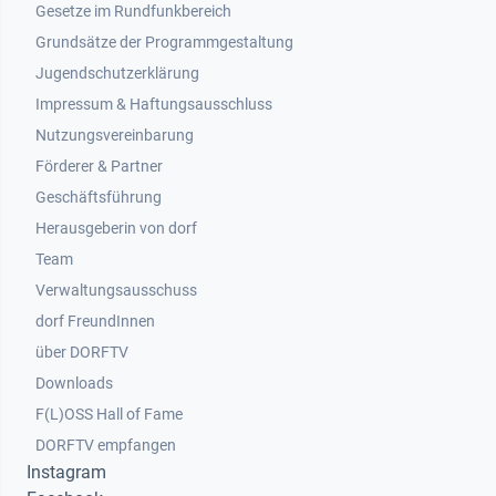
Gesetze im Rundfunkbereich
Grundsätze der Programmgestaltung
Jugendschutzerklärung
Impressum & Haftungsausschluss
Nutzungsvereinbarung
Footer 2
Förderer & Partner
Geschäftsführung
Herausgeberin von dorf
Team
Verwaltungsausschuss
dorf FreundInnen
Footer 3
über DORFTV
Downloads
F(L)OSS Hall of Fame
Footer 4
DORFTV empfangen
Instagram