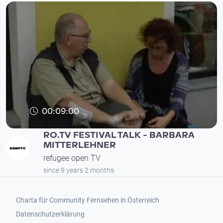
00:09:00
RO.TV FESTIVAL TALK - BARBARA
MITTERLEHNER
refugee open TV
since 9 years 2 months
Footer 1
Charta für Community Fernsehen in Österreich
Datenschutzerklärung