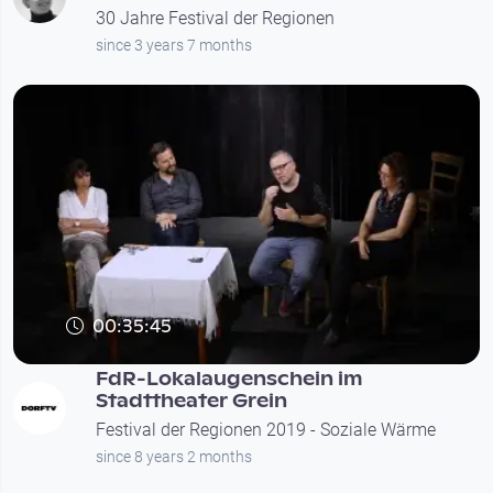
30 Jahre Festival der Regionen
since 3 years 7 months
00:35:45
FdR-Lokalaugenschein im
Stadttheater Grein
Festival der Regionen 2019 - Soziale Wärme
since 8 years 2 months