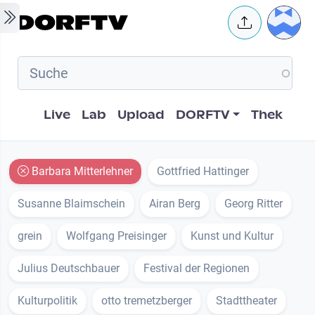
Skip to main content
User 
Hauptnavigation
Live
Lab
Upload
DORFTV
Thek
Barbara Mitterlehner
Gottfried Hattinger
Susanne Blaimschein
Airan Berg
Georg Ritter
grein
Wolfgang Preisinger
Kunst und Kultur
Julius Deutschbauer
Festival der Regionen
Kulturpolitik
otto tremetzberger
Stadttheater