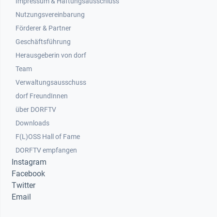
Impressum & Haftungsausschluss
Nutzungsvereinbarung
Footer 2
Förderer & Partner
Geschäftsführung
Herausgeberin von dorf
Team
Verwaltungsausschuss
dorf FreundInnen
Footer 3
über DORFTV
Downloads
F(L)OSS Hall of Fame
Footer 4
DORFTV empfangen
Instagram
Facebook
Twitter
Email