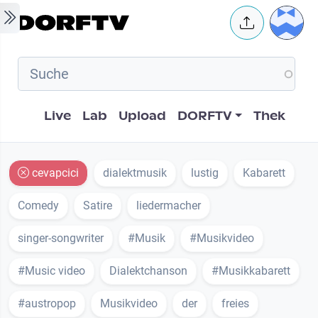
Skip to main content
User 
Hauptnavigation
Live
Lab
Upload
DORFTV
Thek
cevapcici
dialektmusik
lustig
Kabarett
Comedy
Satire
liedermacher
singer-songwriter
#Musik
#Musikvideo
#Music video
Dialektchanson
#Musikkabarett
#austropop
Musikvideo
der
freies