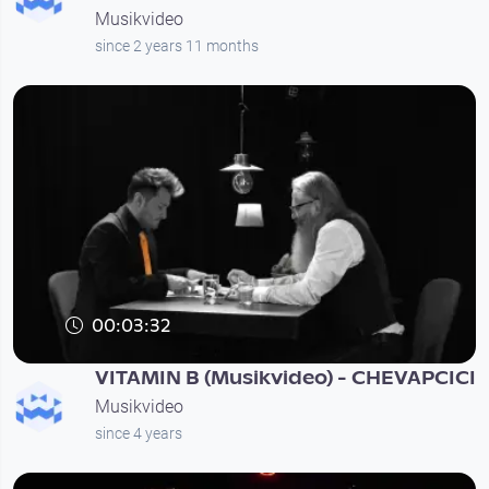
Musikvideo
since 2 years 11 months
00:03:32
VITAMIN B (Musikvideo) - CHEVAPCICI
Musikvideo
since 4 years