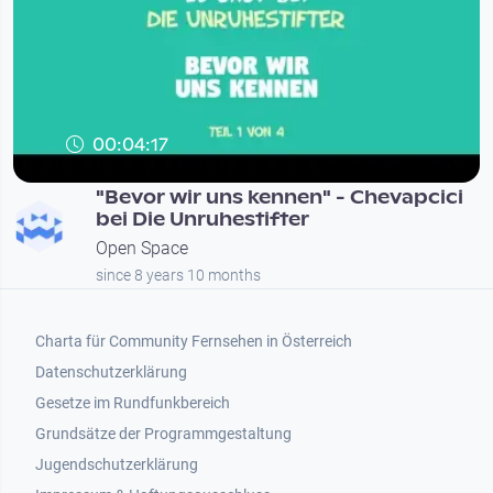
00:04:17
"Bevor wir uns kennen" - Chevapcici
bei Die Unruhestifter
Open Space
since 8 years 10 months
Footer 1
Charta für Community Fernsehen in Österreich
Datenschutzerklärung
Gesetze im Rundfunkbereich
Grundsätze der Programmgestaltung
Jugendschutzerklärung