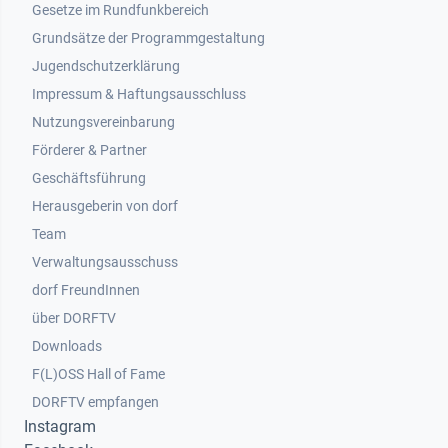
Gesetze im Rundfunkbereich
Grundsätze der Programmgestaltung
Jugendschutzerklärung
Impressum & Haftungsausschluss
Nutzungsvereinbarung
Footer 2
Förderer & Partner
Geschäftsführung
Herausgeberin von dorf
Team
Verwaltungsausschuss
dorf FreundInnen
Footer 3
über DORFTV
Downloads
F(L)OSS Hall of Fame
Footer 4
DORFTV empfangen
Instagram