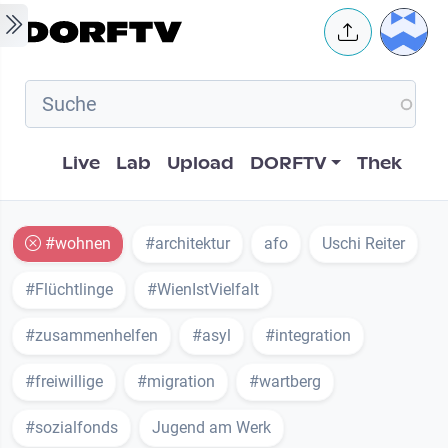
Skip to main content
User 
Hauptnavigation
Live
Lab
Upload
DORFTV
Thek
#wohnen
#architektur
afo
Uschi Reiter
#Flüchtlinge
#WienIstVielfalt
#zusammenhelfen
#asyl
#integration
#freiwillige
#migration
#wartberg
#sozialfonds
Jugend am Werk