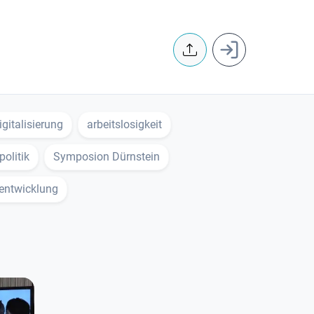
User accoun
igitalisierung
arbeitslosigkeit
politik
Symposion Dürnstein
entwicklung