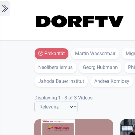
Skip to main content
Prekarität
Martin Wassermair
Migr
Neoliberalismus
Georg Hubmann
Phi
Jahoda Bauer Institut
Andrea Komlosy
Displaying 1 - 3 of 3 Videos