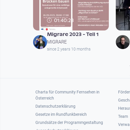
01:40:28
Migrare 2023 - Teil 1
MIGRARE
since 2 years 10 months
Footer 1
Foot
Charta für Community Fernsehen in
Förder
Österreich
Gesch
Datenschutzerklärung
Heraus
Gesetze im Rundfunkbereich
Team
Grundsätze der Programmgestaltung
Verwa