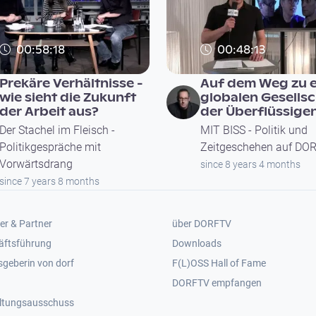
00:58:18
00:48:13
Prekäre Verhältnisse -
Auf dem Weg zu e
wie sieht die Zukunft
globalen Gesellsc
der Arbeit aus?
der Überflüssige
Der Stachel im Fleisch -
MIT BISS - Politik und
Politikgespräche mit
Zeitgeschehen auf DO
Vorwärtsdrang
since 8 years 4 months
since 7 years 8 months
er 2
Footer 3
er & Partner
über DORFTV
äftsführung
Downloads
geberin von dorf
F(L)OSS Hall of Fame
Footer 4
DORFTV empfangen
ltungsausschuss