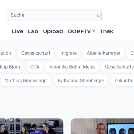
Hauptnavigation
Live
Lab
Upload
DORFTV
Thek
ation
Gewerkschaft
migrare
Arbeiterkammer
D
lipp Blom
GPA
Veronika Bohrn Mena
Gesellschafts
Mathias Binswanger
Katharina Stemberger
Zukunfts