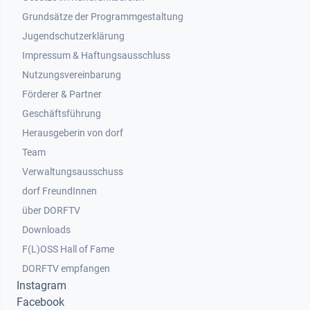
Grundsätze der Programmgestaltung
Jugendschutzerklärung
Impressum & Haftungsausschluss
Nutzungsvereinbarung
Footer 2
Förderer & Partner
Geschäftsführung
Herausgeberin von dorf
Team
Verwaltungsausschuss
dorf FreundInnen
Footer 3
über DORFTV
Downloads
F(L)OSS Hall of Fame
Footer 4
DORFTV empfangen
Instagram
Facebook