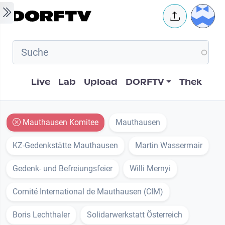
Skip to main content
User 
Hauptnavigation
Live
Lab
Upload
DORFTV
Thek
Mauthausen Komitee
Mauthausen
KZ-Gedenkstätte Mauthausen
Martin Wassermair
Gedenk- und Befreiungsfeier
Willi Mernyi
Comité International de Mauthausen (CIM)
Boris Lechthaler
Solidarwerkstatt Österreich