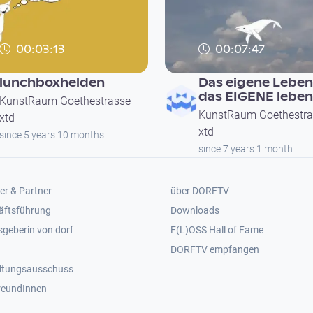
00:03:13
00:07:47
lunchboxhelden
Das eigene Leben
das EIGENE leben
KunstRaum Goethestrasse
KunstRaum Goethestra
xtd
xtd
since 5 years 10 months
since 7 years 1 month
er 2
Footer 3
er & Partner
über DORFTV
äftsführung
Downloads
geberin von dorf
F(L)OSS Hall of Fame
Footer 4
DORFTV empfangen
ltungsausschuss
reundInnen