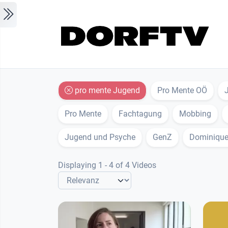
Skip to main content
pro mente Jugend
Pro Mente OÖ
Pro Mente
Fachtagung
Mobbing
Jugend und Psyche
GenZ
Dominique
Displaying 1 - 4 of 4 Videos