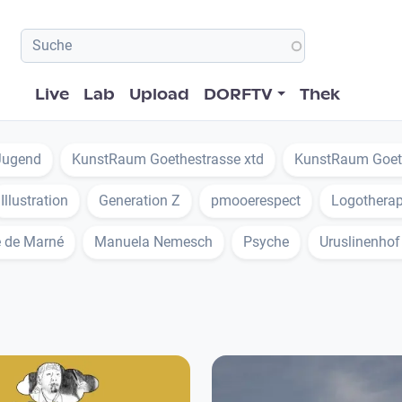
Hauptnavigation
Live
Lab
Upload
DORFTV
Thek
Jugend
KunstRaum Goethestrasse xtd
KunstRaum Goet
Illustration
Generation Z
pmooerespect
Logotherap
 de Marné
Manuela Nemesch
Psyche
Uruslinenhof