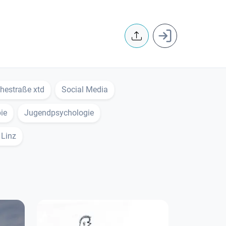
User accoun
hestraße xtd
Social Media
ie
Jugendpsychologie
 Linz