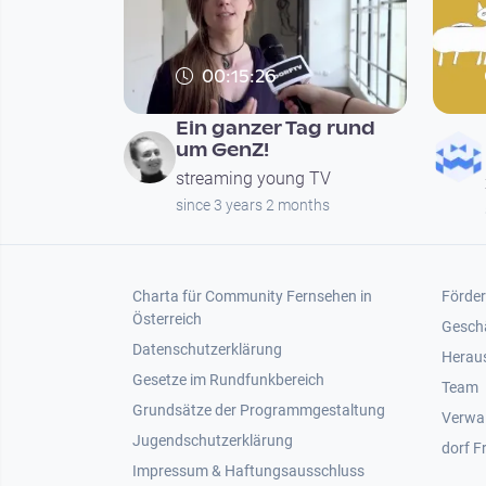
00:15:26
Ein ganzer Tag rund
um GenZ!
streaming young TV
since 3 years 2 months
Footer 1
Foot
Charta für Community Fernsehen in
Förder
Österreich
Gesch
Datenschutzerklärung
Heraus
Gesetze im Rundfunkbereich
Team
Grundsätze der Programmgestaltung
Verwa
Jugendschutzerklärung
dorf F
Impressum & Haftungsausschluss