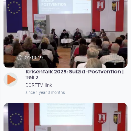
01:19:19
Krisentalk 2025: Suizid-Postvention |
Teil 2
DORFTV. link
since 1 year 3 months