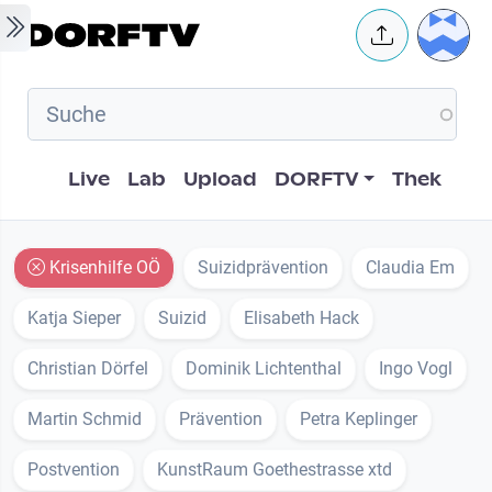
Skip to main content
User 
Hauptnavigation
Live
Lab
Upload
DORFTV
Thek
Krisenhilfe OÖ
Suizidprävention
Claudia Em
Katja Sieper
Suizid
Elisabeth Hack
Christian Dörfel
Dominik Lichtenthal
Ingo Vogl
Martin Schmid
Prävention
Petra Keplinger
Postvention
KunstRaum Goethestrasse xtd