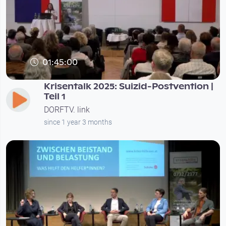
01:45:00
Krisentalk 2025: Suizid-Postvention |
Teil 1
DORFTV. link
since 1 year 3 months