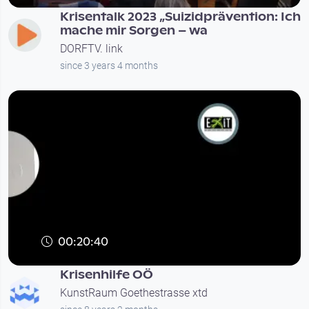
Krisentalk 2023 „Suizidprävention: Ich
mache mir Sorgen – wa
DORFTV. link
since 3 years 4 months
00:20:40
Krisenhilfe OÖ
KunstRaum Goethestrasse xtd