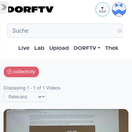
Skip to main content
User 
Hauptnavigation
Live
Lab
Upload
DORFTV
Thek
collectivity
Displaying 1 - 1 of 1 Videos