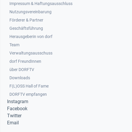
Impressum & Haftungsausschluss
Nutzungsvereinbarung
Footer 2
Förderer & Partner
Geschäftsführung
Herausgeberin von dorf
Team
Verwaltungsausschuss
dorf FreundInnen
Footer 3
über DORFTV
Downloads
F(L)OSS Hall of Fame
Footer 4
DORFTV empfangen
Instagram
Facebook
Twitter
Email