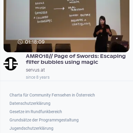
01:18:09
AMRO18// Page of Swords: Escaping
filter bubbles using magic
servus.at
since 8 years
Footer 1
Charta für Community Fernsehen in Österreich
Datenschutzerklärung
Gesetze im Rundfunkbereich
Grundsätze der Programmgestaltung
Jugendschutzerklärung