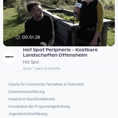
00:51:29
Hot Spot Peripherie - Kostbare
Landschaften Ottensheim
Hot Spot
since 7 years 8 months
Footer 1
Charta für Community Fernsehen in Österreich
Datenschutzerklärung
Gesetze im Rundfunkbereich
Grundsätze der Programmgestaltung
Jugendschutzerklärung