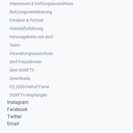
Impressum & Haftungsausschluss
Nutzungsvereinbarung
Footer 2
Förderer & Partner
Geschäftsführung
Herausgeberin von dorf
Team
Verwaltungsausschuss
dorf FreundInnen
Footer 3
über DORFTV
Downloads
F(L)OSS Hall of Fame
Footer 4
DORFTV empfangen
Instagram
Facebook
Twitter
Email