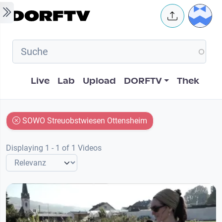
Skip to main content
User 
Hauptnavigation
Live
Lab
Upload
DORFTV
Thek
SOWO Streuobstwiesen Ottensheim
Displaying 1 - 1 of 1 Videos