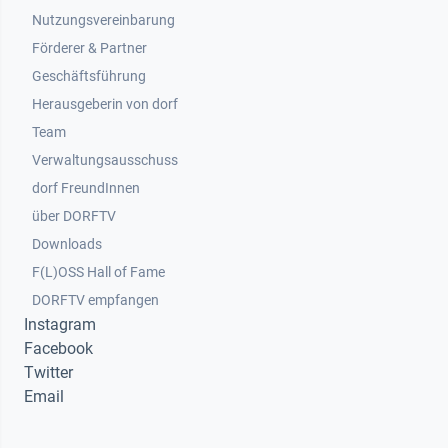
Nutzungsvereinbarung
Footer 2
Förderer & Partner
Geschäftsführung
Herausgeberin von dorf
Team
Verwaltungsausschuss
dorf FreundInnen
Footer 3
über DORFTV
Downloads
F(L)OSS Hall of Fame
Footer 4
DORFTV empfangen
Instagram
Facebook
Twitter
Email