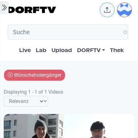
Skip to main content
User 
Hauptnavigation
Live
Lab
Upload
DORFTV
Thek
Wünschelrutengänger
Displaying 1 - 1 of 1 Videos