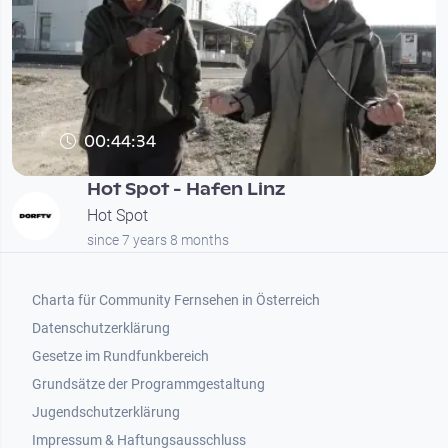
00:44:34
Hot Spot - Hafen Linz
Hot Spot
since 7 years 8 months
Footer 1
Charta für Community Fernsehen in Österreich
Datenschutzerklärung
Gesetze im Rundfunkbereich
Grundsätze der Programmgestaltung
Jugendschutzerklärung
Impressum & Haftungsausschluss