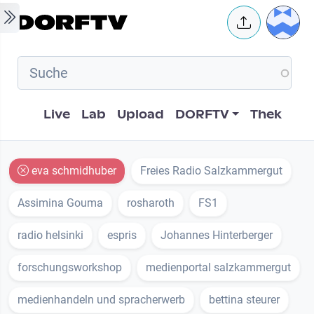
Skip to main content
User 
Hauptnavigation
Live
Lab
Upload
DORFTV
Thek
eva schmidhuber
Freies Radio Salzkammergut
Assimina Gouma
rosharoth
FS1
radio helsinki
espris
Johannes Hinterberger
forschungsworkshop
medienportal salzkammergut
medienhandeln und spracherwerb
bettina steurer