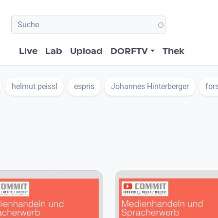
Hauptnavigation
Live
Lab
Upload
DORFTV
Thek
helmut peissl
espris
Johannes Hinterberger
for