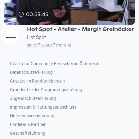
00:53:45
Hot Spot - Atelier - Margit Greinöcker
Hot Spot
since 7 years 7 months
Footer 1
Charta für Community Fernsehen in Österreich
Datenschutzerklärung
Gesetze im Rundfunkbereich
Grundsätze der Programmgestaltung
Jugendschutzerklärung
Impressum & Haftungsausschluss
Nutzungsvereinbarung
Footer 2
Förderer & Partner
Geschäftsführung