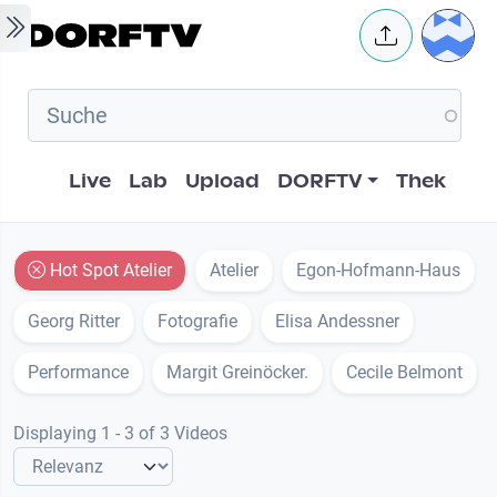
Skip to main content
User 
Hauptnavigation
Live
Lab
Upload
DORFTV
Thek
Hot Spot Atelier
Atelier
Egon-Hofmann-Haus
Georg Ritter
Fotografie
Elisa Andessner
Performance
Margit Greinöcker.
Cecile Belmont
Displaying 1 - 3 of 3 Videos