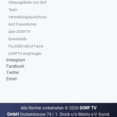
Herausgeberin von dorf
Team
Verwaltungsausschuss
dorf FreundInnen
Footer 3
über DORFTV
Downloads
F(L)OSS Hall of Fame
Footer 4
DORFTV empfangen
Instagram
Facebook
Twitter
Email
Alle Rechte vorbehalten ©
2026
DORF TV
GmbH
Gruberstrasse 74 / 1. Stock c/o Matrix e.V. Kunst,