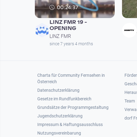
00:24:37
LINZ FMR 19 -
OPENING
LINZ FMR
since 7 years 4 months
Footer 1
Foot
Charta für Community Fernsehen in
Förder
Österreich
Gesch
Datenschutzerklärung
Heraus
Gesetze im Rundfunkbereich
Team
Grundsätze der Programmgestaltung
Verwa
Jugendschutzerklärung
dorf F
Impressum & Haftungsausschluss
Nutzungsvereinbarung