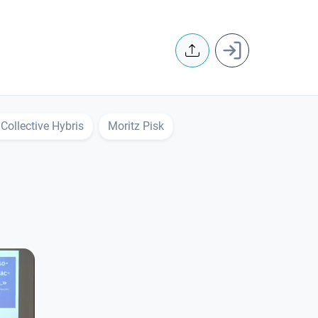
User accoun
 Collective Hybris
Moritz Pisk