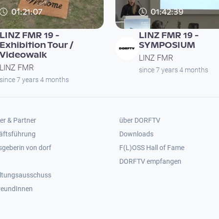
01:21:07
01:42:39
LINZ FMR 19 -
LINZ FMR 19 -
Exhibition Tour /
SYMPOSIUM
Videowalk
LINZ FMR
LINZ FMR
since 7 years 4 months
since 7 years 4 months
er 2
Footer 3
er & Partner
über DORFTV
äftsführung
Downloads
geberin von dorf
F(L)OSS Hall of Fame
Footer 4
DORFTV empfangen
ltungsausschuss
reundInnen