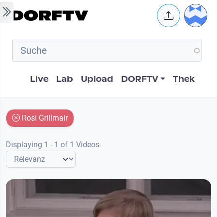
Skip to main content
User 
Hauptnavigation
Live
Lab
Upload
DORFTV
Thek
Rosi Grillmair
Displaying 1 - 1 of 1 Videos