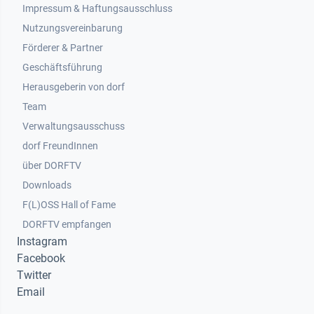
Impressum & Haftungsausschluss
Nutzungsvereinbarung
Footer 2
Förderer & Partner
Geschäftsführung
Herausgeberin von dorf
Team
Verwaltungsausschuss
dorf FreundInnen
Footer 3
über DORFTV
Downloads
F(L)OSS Hall of Fame
Footer 4
DORFTV empfangen
Instagram
Facebook
Twitter
Email