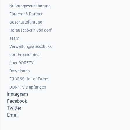
Nutzungsvereinbarung
Footer 2
Förderer & Partner
Geschäftsführung
Herausgeberin von dorf
Team
Verwaltungsausschuss
dorf FreundInnen
Footer 3
über DORFTV
Downloads
F(L)OSS Hall of Fame
Footer 4
DORFTV empfangen
Instagram
Facebook
Twitter
Email