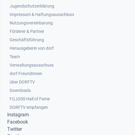
Jugendschutzerklärung
Impressum & Haftungsausschluss
Nutzungsvereinbarung
Footer 2
Förderer & Partner
Geschäftsführung
Herausgeberin von dorf
Team
Verwaltungsausschuss
dorf FreundInnen
Footer 3
über DORFTV
Downloads
F(L)OSS Hall of Fame
Footer 4
DORFTV empfangen
Instagram
Facebook
Twitter