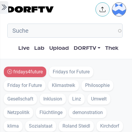
Skip to main content
User 
Hauptnavigation
Live
Lab
Upload
DORFTV
Thek
fridays4future
Fridays for Future
Friday for Future
Klimastreik
Philosophie
Gesellschaft
Inklusion
Linz
Umwelt
Netzpolitik
Flüchtlinge
demonstration
klima
Sozialstaat
Roland Steidl
Kirchdorf