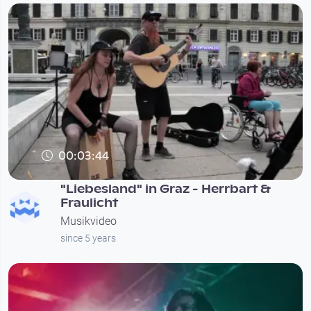
00:03:44
"Liebesland" in Graz - Herrbart &
Fraulicht
Musikvideo
since 5 years