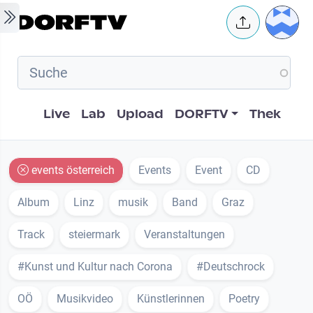
Skip to main content
User 
Hauptnavigation
Live
Lab
Upload
DORFTV
Thek
events österreich
Events
Event
CD
Album
Linz
musik
Band
Graz
Track
steiermark
Veranstaltungen
#Kunst und Kultur nach Corona
#Deutschrock
OÖ
Musikvideo
Künstlerinnen
Poetry