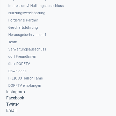
Impressum & Haftungsausschluss
Nutzungsvereinbarung
Footer 2
Förderer & Partner
Geschäftsführung
Herausgeberin von dorf
Team
Verwaltungsausschuss
dorf FreundInnen
Footer 3
über DORFTV
Downloads
F(L)OSS Hall of Fame
Footer 4
DORFTV empfangen
Instagram
Facebook
Twitter
Email