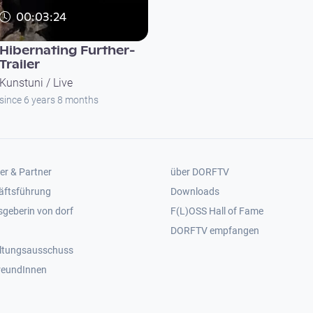
00:03:24
Hibernating Further-
Trailer
Kunstuni / Live
since 6 years 8 months
er 2
Footer 3
er & Partner
über DORFTV
äftsführung
Downloads
geberin von dorf
F(L)OSS Hall of Fame
Footer 4
DORFTV empfangen
ltungsausschuss
reundInnen