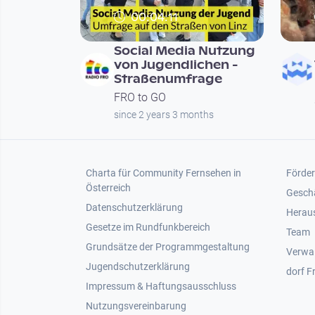
00:04:11
Social Media Nutzung
von Jugendlichen -
Straßenumfrage
FRO to GO
since 2 years 3 months
Footer 1
Foot
Charta für Community Fernsehen in
Förder
Österreich
Gesch
Datenschutzerklärung
Heraus
Gesetze im Rundfunkbereich
Team
Grundsätze der Programmgestaltung
Verwa
Jugendschutzerklärung
dorf F
Impressum & Haftungsausschluss
Nutzungsvereinbarung