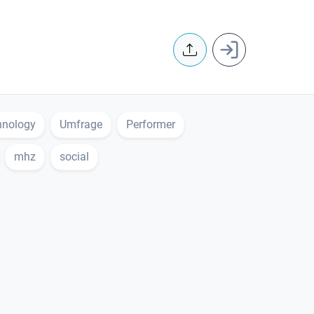
User accoun
hnology
Umfrage
Performer
mhz
social