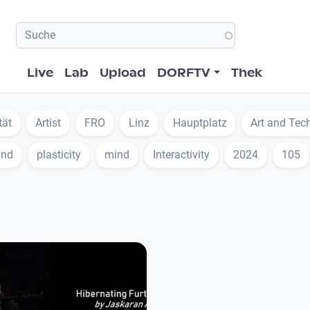
Hauptnavigation
Live
Lab
Upload
DORFTV
Thek
tät
Artist
FRO
Linz
Hauptplatz
Art and Tec
and
plasticity
mind
Interactivity
2024
105