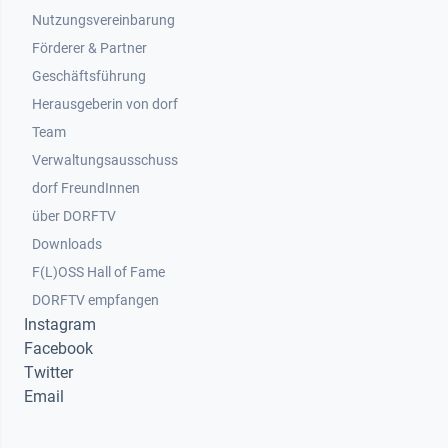
Nutzungsvereinbarung
Footer 2
Förderer & Partner
Geschäftsführung
Herausgeberin von dorf
Team
Verwaltungsausschuss
dorf FreundInnen
Footer 3
über DORFTV
Downloads
F(L)OSS Hall of Fame
Footer 4
DORFTV empfangen
Instagram
Facebook
Twitter
Email