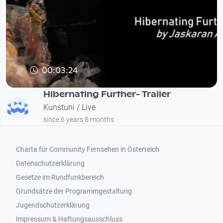
00:03:24
Hibernating Further- Trailer
Kunstuni / Live
since 6 years 8 months
Footer 1
Charta für Community Fernsehen in Österreich
Datenschutzerklärung
Gesetze im Rundfunkbereich
Grundsätze der Programmgestaltung
Jugendschutzerklärung
Impressum & Haftungsausschluss