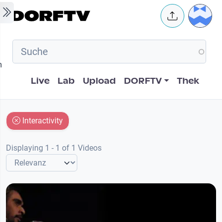
Skip to main content
User 
m
Hauptnavigation
Live
Lab
Upload
DORFTV
Thek
Interactivity
Displaying 1 - 1 of 1 Videos