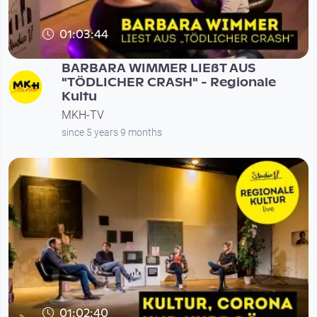
01:03:44
BARBARA WIMMER LIEßT AUS
"TÖDLICHER CRASH" - Regionale
Kultu
MKH-TV
since 5 years 9 months
01:02:40