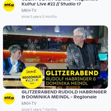
Kultur Live #22 // Studio 17
MKH-TV
since 5 years 5 months
01:29:50
GLITZERABEND RUDOLD HABRINGER
& DOMINIKA MEINDL - Regionale
MKH-TV
since 5 years 7 months