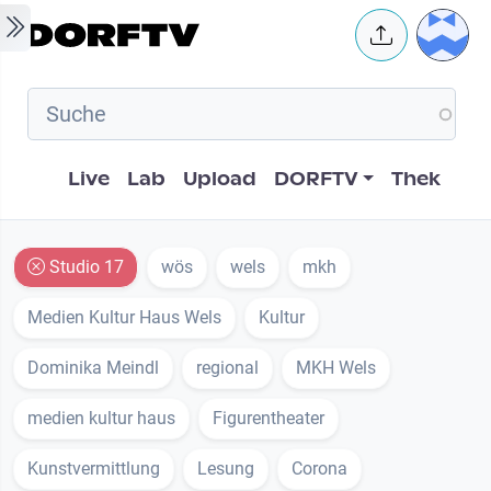
Skip to main content
User 
Hauptnavigation
Live
Lab
Upload
DORFTV
Thek
Studio 17
wös
wels
mkh
Medien Kultur Haus Wels
Kultur
Dominika Meindl
regional
MKH Wels
medien kultur haus
Figurentheater
Kunstvermittlung
Lesung
Corona