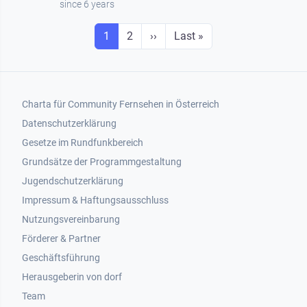
since 6 years
Seitennummerierung
Seite
Seite
Next page
Last page
1
2
››
Last »
Footer 1
Charta für Community Fernsehen in Österreich
Datenschutzerklärung
Gesetze im Rundfunkbereich
Grundsätze der Programmgestaltung
Jugendschutzerklärung
Impressum & Haftungsausschluss
Nutzungsvereinbarung
Footer 2
Förderer & Partner
Geschäftsführung
Herausgeberin von dorf
Team