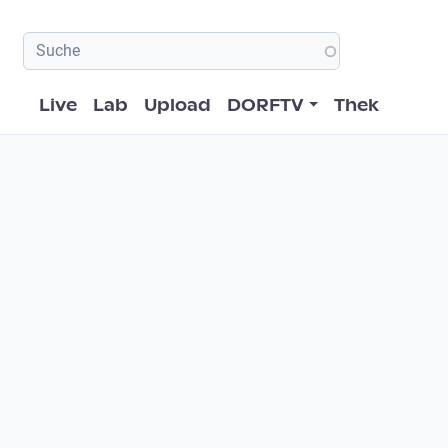
Hauptnavigation
Live
Lab
Upload
DORFTV
Thek