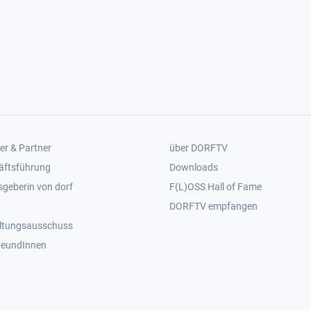
er 2
Footer 3
er & Partner
über DORFTV
äftsführung
Downloads
geberin von dorf
F(L)OSS Hall of Fame
Footer 4
DORFTV empfangen
ltungsausschuss
reundInnen