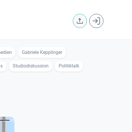
User accoun
edien
Gabriele Kepplinger
is
Studiodiskussion
Politiktalk