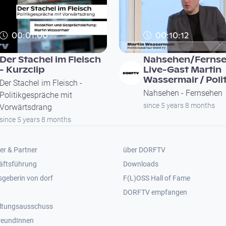
00:01:00
00:10:12
Der Stachel im Fleisch
Nahsehen/Fernse
- Kurzclip
Live-Gast Martin
Wassermair / Polit
Der Stachel im Fleisch -
Nahsehen - Fernsehen
Politikgespräche mit
since 5 years 8 months
Vorwärtsdrang
since 5 years 8 months
er 2
Footer 3
er & Partner
über DORFTV
äftsführung
Downloads
geberin von dorf
F(L)OSS Hall of Fame
Footer 4
DORFTV empfangen
ltungsausschuss
reundInnen