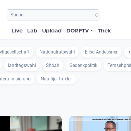
Hauptnavigation
Live
Lab
Upload
DORFTV
Thek
vilgesellschaft
Nationalratswahl
Elisa Andessner
m
landtagswahl
Shoah
Gedenkpolitik
Fernsehpre
tertainisierung
Natalija Traxler