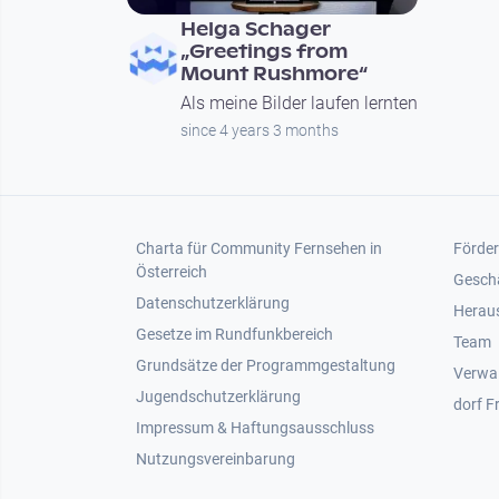
Helga Schager
„Greetings from
Mount Rushmore“
Als meine Bilder laufen lernten
since 4 years 3 months
Footer 1
Foot
Charta für Community Fernsehen in
Förder
Österreich
Gesch
Datenschutzerklärung
Heraus
Gesetze im Rundfunkbereich
Team
Grundsätze der Programmgestaltung
Verwa
Jugendschutzerklärung
dorf F
Impressum & Haftungsausschluss
Nutzungsvereinbarung