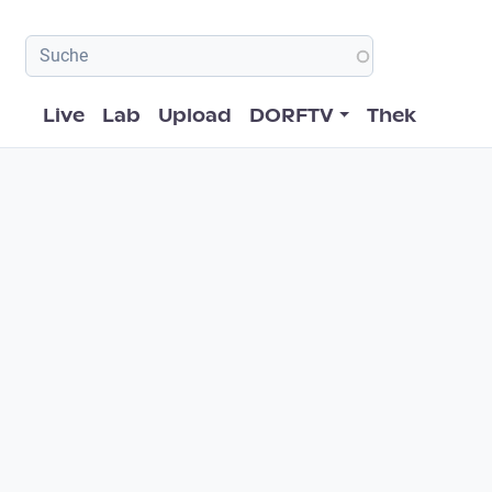
Hauptnavigation
Live
Lab
Upload
DORFTV
Thek