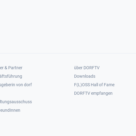
er 2
Footer 3
er & Partner
über DORFTV
äftsführung
Downloads
geberin von dorf
F(L)OSS Hall of Fame
Footer 4
DORFTV empfangen
ltungsausschuss
reundInnen