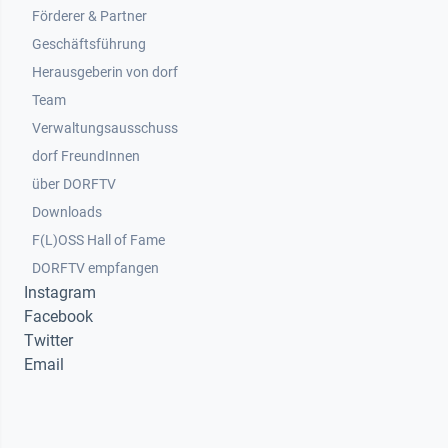
Footer 2
Förderer & Partner
Geschäftsführung
Herausgeberin von dorf
Team
Verwaltungsausschuss
dorf FreundInnen
Footer 3
über DORFTV
Downloads
F(L)OSS Hall of Fame
Footer 4
DORFTV empfangen
Instagram
Facebook
Twitter
Email