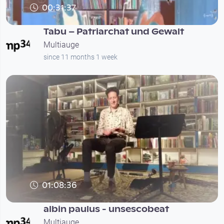
00:31:37
Tabu – Patriarchat und Gewalt
Multiauge
since 11 months 1 week
01:08:36
albin paulus - unsescobeat
Multiauge