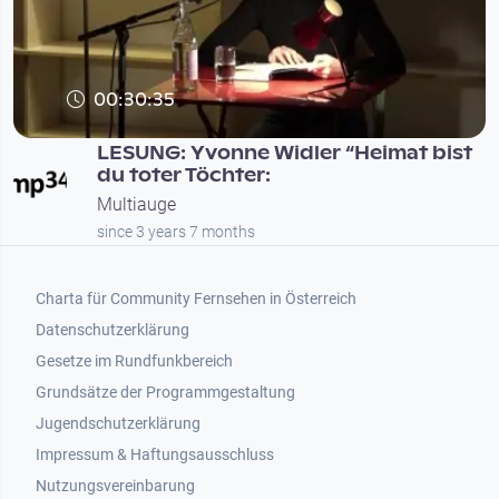
00:30:35
LESUNG: Yvonne Widler “Heimat bist
du toter Töchter:
Multiauge
since 3 years 7 months
Footer 1
Charta für Community Fernsehen in Österreich
Datenschutzerklärung
Gesetze im Rundfunkbereich
Grundsätze der Programmgestaltung
Jugendschutzerklärung
Impressum & Haftungsausschluss
Nutzungsvereinbarung