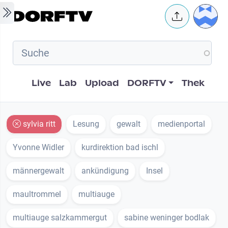
Skip to main content
User 
Hauptnavigation
Live
Lab
Upload
DORFTV
Thek
sylvia ritt
Lesung
gewalt
medienportal
Yvonne Widler
kurdirektion bad ischl
männergewalt
ankündigung
Insel
maultrommel
multiauge
multiauge salzkammergut
sabine weninger bodlak