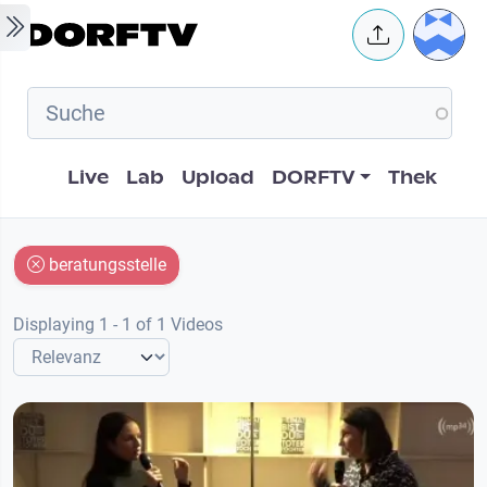
Skip to main content
User 
Hauptnavigation
Live
Lab
Upload
DORFTV
Thek
beratungsstelle
Displaying 1 - 1 of 1 Videos