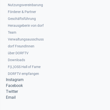
Nutzungsvereinbarung
Footer 2
Förderer & Partner
Geschäftsführung
Herausgeberin von dorf
Team
Verwaltungsausschuss
dorf FreundInnen
Footer 3
über DORFTV
Downloads
F(L)OSS Hall of Fame
Footer 4
DORFTV empfangen
Instagram
Facebook
Twitter
Email