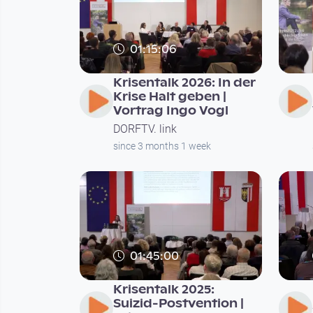
01:15:06
Krisentalk 2026: In der
Krise Halt geben |
Vortrag Ingo Vogl
DORFTV. link
since 3 months 1 week
01:45:00
Krisentalk 2025:
Suizid-Postvention |