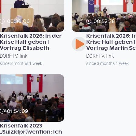
00:30:06
00:52:28
Krisentalk 2026: In der
Krisentalk 2026: I
Krise Halt geben |
Krise Halt geben |
Vortrag Elisabeth
Vortrag Martin Sc
DORFTV. link
DORFTV. link
since 3 months 1 week
since 3 months 1 week
01:54:09
Krisentalk 2023
„Suizidprävention: Ich