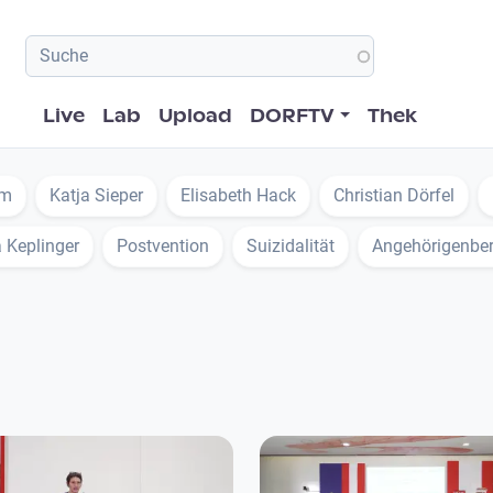
Hauptnavigation
Live
Lab
Upload
DORFTV
Thek
Em
Katja Sieper
Elisabeth Hack
Christian Dörfel
a Keplinger
Postvention
Suizidalität
Angehörigenbe