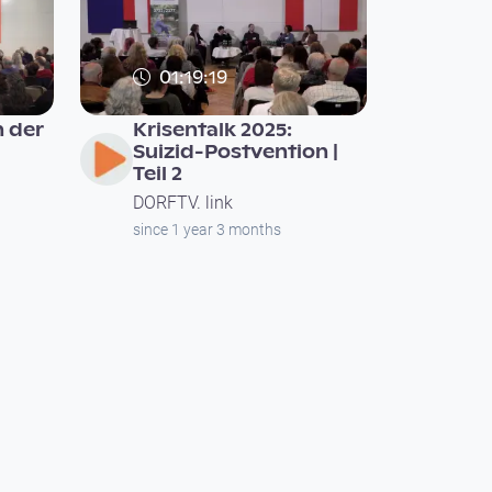
01:19:19
n der
Krisentalk 2025:
Suizid-Postvention |
Teil 2
DORFTV. link
since 1 year 3 months