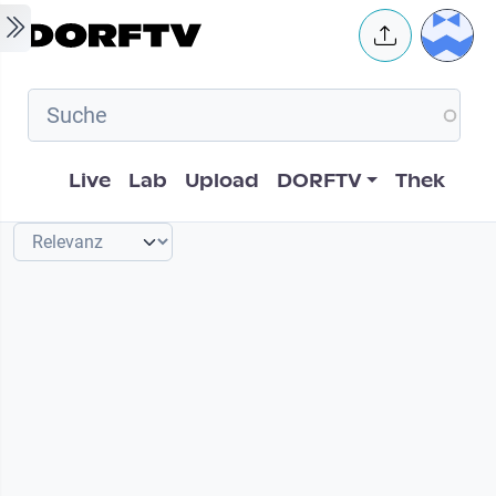
Skip to main content
User 
Hauptnavigation
Live
Lab
Upload
DORFTV
Thek