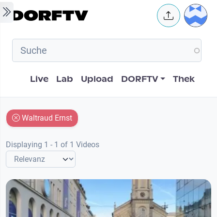
Skip to main content
User 
Hauptnavigation
Live
Lab
Upload
DORFTV
Thek
Waltraud Ernst
Displaying 1 - 1 of 1 Videos