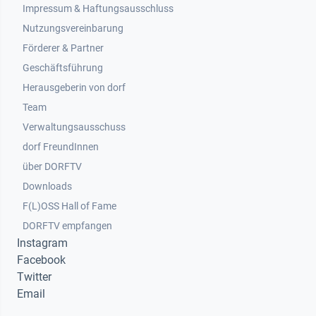
Impressum & Haftungsausschluss
Nutzungsvereinbarung
Footer 2
Förderer & Partner
Geschäftsführung
Herausgeberin von dorf
Team
Verwaltungsausschuss
dorf FreundInnen
Footer 3
über DORFTV
Downloads
F(L)OSS Hall of Fame
Footer 4
DORFTV empfangen
Instagram
Facebook
Twitter
Email