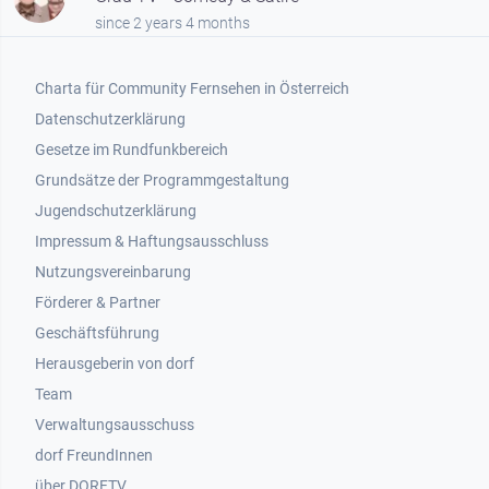
since 2 years 4 months
Footer 1
Charta für Community Fernsehen in Österreich
Datenschutzerklärung
Gesetze im Rundfunkbereich
Grundsätze der Programmgestaltung
Jugendschutzerklärung
Impressum & Haftungsausschluss
Nutzungsvereinbarung
Footer 2
Förderer & Partner
Geschäftsführung
Herausgeberin von dorf
Team
Verwaltungsausschuss
dorf FreundInnen
Footer 3
über DORFTV