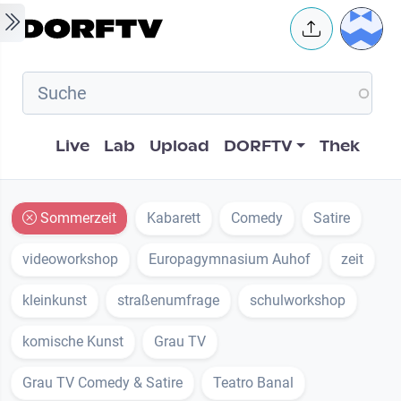
Skip to main content
User 
Hauptnavigation
Live
Lab
Upload
DORFTV
Thek
Sommerzeit
Kabarett
Comedy
Satire
videoworkshop
Europagymnasium Auhof
zeit
kleinkunst
straßenumfrage
schulworkshop
komische Kunst
Grau TV
Grau TV Comedy & Satire
Teatro Banal